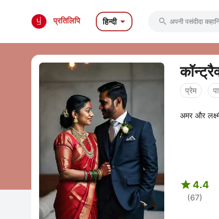

प्रतिलिपि
हिन्दी

कॉन्ट्रै
प्रेम
प
अमर और लक्ष्म

4.4
(67)