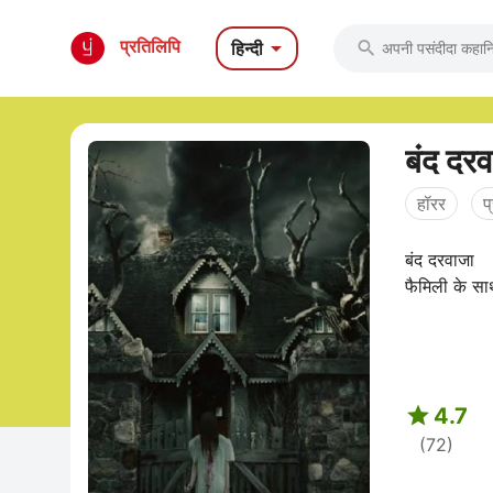

प्रतिलिपि
हिन्दी

बंद दर
हॉरर
प
बंद दरवाजा बंद दरवाजा राहुल प्रोफेसर था । वो गांव में नया आया था अपने

4.7
(72)