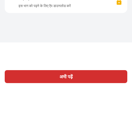
इस भाग को पढ़ने के लिए ऍप डाउनलोड करें
अभी पढ़ें
होम
श्रेणी
लिखिए
लेख
साइन इन
|
|
© 2026 Nasadiya Tech. Pvt. Ltd.
हमारे बारे में
हमारे साथ काम करें
|
|
|
|
गोपनीयता नीति
सेवा की शर्तें
Vulnerability Disclosure Policy
|
Hall of Fame
Trust Center