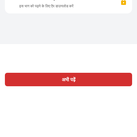
इस भाग को पढ़ने के लिए ऍप डाउनलोड करें
अभी पढ़ें
होम
श्रेणी
लिखिए
लेख
साइन इन
|
|
© 2026 Nasadiya Tech. Pvt. Ltd.
हमारे बारे में
हमारे साथ काम करें
|
|
|
|
गोपनीयता नीति
सेवा की शर्तें
Vulnerability Disclosure Policy
|
Hall of Fame
Trust Center