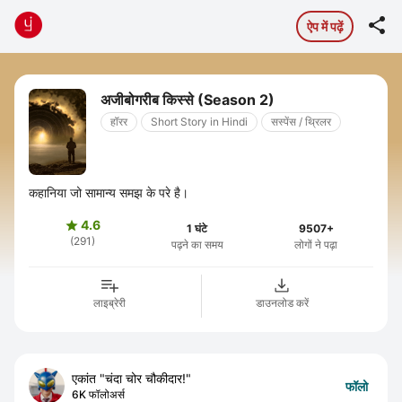

ऐप में पढ़ें
अजीबोगरीब किस्से (Season 2)
हॉरर
Short Story in Hindi
सस्पेंस / थ्रिलर
कहानिया जो सामान्य समझ के परे है।
4.6

1 घंटे
9507+
(291)
पढ़ने का समय
लोगों ने पढ़ा
लाइब्रेरी
डाउनलोड करें
एकांत "चंदा चोर चौकीदार!"
फॉलो
6K फॉलोअर्स