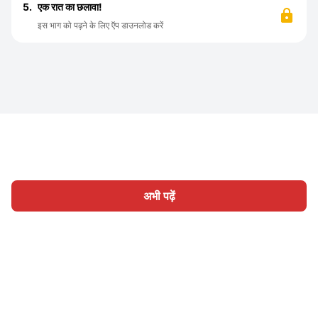
5.
एक रात का छलावा!
इस भाग को पढ़ने के लिए ऍप डाउनलोड करें
अभी पढ़ें
होम
श्रेणी
लिखिए
लेख
साइन इन
|
|
© 2026 Nasadiya Tech. Pvt. Ltd.
हमारे बारे में
हमारे साथ काम करें
|
|
|
|
गोपनीयता नीति
सेवा की शर्तें
Vulnerability Disclosure Policy
|
Hall of Fame
Trust Center