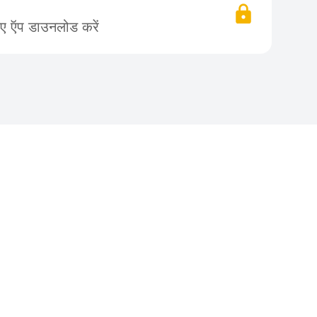
िए ऍप डाउनलोड करें