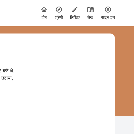
होम
श्रेणी
लिखिए
लेख
साइन इन
 बजे थे.
 उठाया,