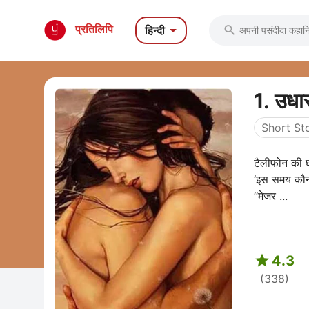

प्रतिलिपि
हिन्दी

1. उधार
Short Sto
टैलीफोन की घं
‘इस समय कौन 
‘‘मेजर ...

4.3
(338)