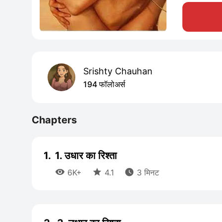
Srishty Chauhan
194 फॉलोअर्स
Chapters
1.
1. उधार का रिश्ता



6K+
4.1
3 मिनट