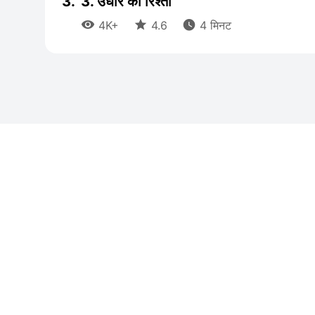
3.
3. उधार का रिश्ता



4K+
4.6
4 मिनट