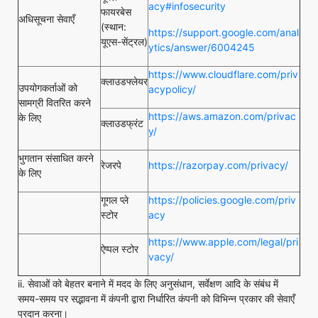
acy#infosecurity
फायरबेस
अधिसूचना सेवाएँ
(स्थान:
https://support.google.com/anal
यूएस-सेंट्रल)
ytics/answer/6004245
https://www.cloudflare.com/priv
क्लाउडफ्लेयर
उपयोगकर्ताओं को
acypolicy/
सामग्री वितरित करने
https://aws.amazon.com/privac
के लिए
क्लाउडफ्रंट
y/
भुगतान संसाधित करने
रेजरपे
https://razorpay.com/privacy/
के लिए
गूगल प्ले
https://policies.google.com/priv
स्टोर
acy
https://www.apple.com/legal/pri
ऐप्पल स्टोर
vacy/
ii. सेवाओं को बेहतर बनाने में मदद के लिए अनुसंधान, सर्वेक्षण आदि के संबंध में
समय-समय पर सद्भावना में कंपनी द्वारा निर्धारित कंपनी को विभिन्न प्रकार की सेवाएँ
प्रदान करना।